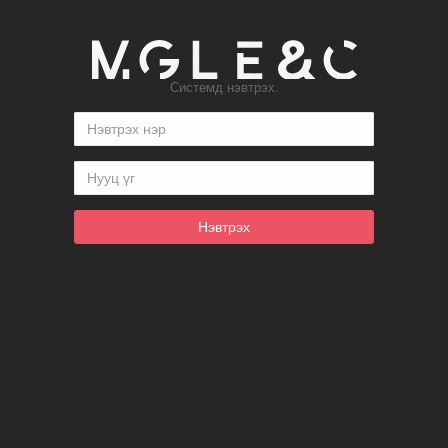
Системд нэвтрэх.
Нэвтрэх