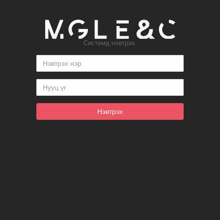
Системд нэвтрэх.
Нэвтрэх