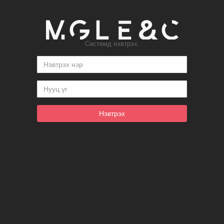
Системд нэвтрэх.
Нэвтрэх