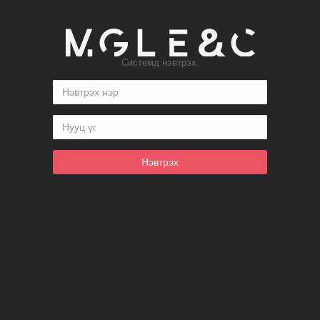
Системд нэвтрэх.
Нэвтрэх