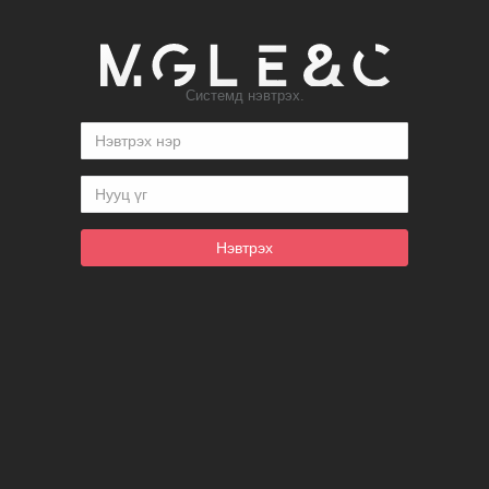
Системд нэвтрэх.
Нэвтрэх