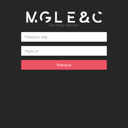
Системд нэвтрэх.
Нэвтрэх